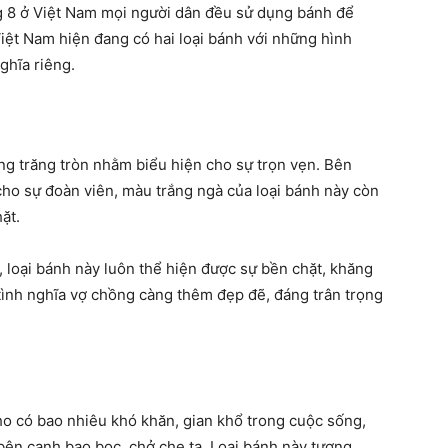
g 8 ở Việt Nam mọi người dân đều sử dụng bánh để
iệt Nam hiện đang có hai loại bánh với những hình
ghĩa riêng.
g trăng tròn nhằm biểu hiện cho sự trọn vẹn. Bên
cho sự đoàn viên, màu trắng ngà của loại bánh này còn
ặt.
, loại bánh này luôn thể hiện được sự bền chặt, khăng
tình nghĩa vợ chồng càng thêm đẹp đẽ, đáng trân trọng
o có bao nhiêu khó khăn, gian khổ trong cuộc sống,
bên cạnh bao bọc, chở che ta. Loại bánh này tượng