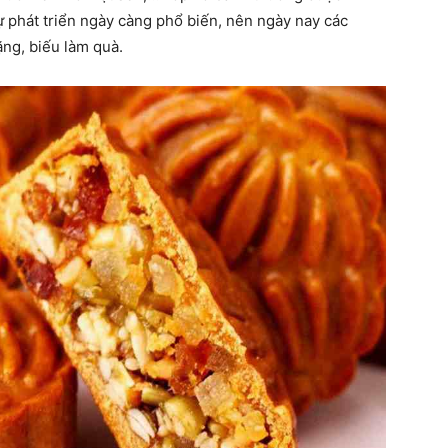
ự phát triển ngày càng phổ biến, nên ngày nay các
ặng, biếu làm quà.
online