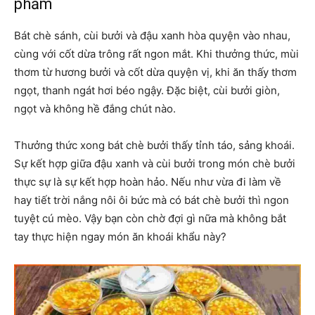
phẩm
Bát chè sánh, cùi bưởi và đậu xanh hòa quyện vào nhau,
cùng với cốt dừa trông rất ngon mắt. Khi thưởng thức, mùi
thơm từ hương bưởi và cốt dừa quyện vị, khi ăn thấy thơm
ngọt, thanh ngát hơi béo ngậy. Đặc biệt, cùi bưởi giòn,
ngọt và không hề đắng chút nào.
Thưởng thức xong bát chè bưởi thấy tỉnh táo, sảng khoái.
Sự kết hợp giữa đậu xanh và cùi bưởi trong món chè bưởi
thực sự là sự kết hợp hoàn hảo. Nếu như vừa đi làm về
hay tiết trời nắng nôi ôi bức mà có bát chè bưởi thì ngon
tuyệt cú mèo. Vậy bạn còn chờ đợi gì nữa mà không bắt
tay thực hiện ngay món ăn khoái khẩu này?