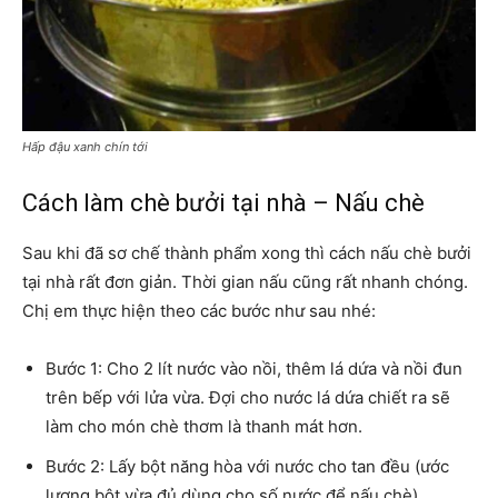
Hấp đậu xanh chín tới
Cách làm chè bưởi tại nhà – Nấu chè
Sau khi đã sơ chế thành phẩm xong thì cách nấu chè bưởi
tại nhà rất đơn giản. Thời gian nấu cũng rất nhanh chóng.
Chị em thực hiện theo các bước như sau nhé:
Bước 1: Cho 2 lít nước vào nồi, thêm lá dứa và nồi đun
trên bếp với lửa vừa. Đợi cho nước lá dứa chiết ra sẽ
làm cho món chè thơm là thanh mát hơn.
Bước 2: Lấy bột năng hòa với nước cho tan đều (ước
lượng bột vừa đủ dùng cho số nước để nấu chè).