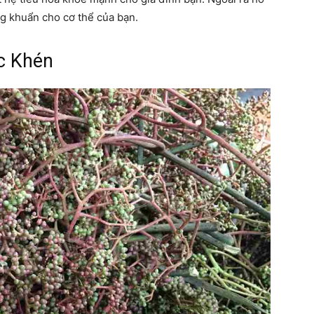
áng khuẩn cho cơ thể của bạn.
c Khén