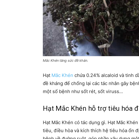
Mắc Khén tăng sức đề khán.
Hạt
Mắc Khén
chứa 0.24% alcaloid và tinh 
đề kháng để chống lại các tác nhân gây bệ
một số bệnh như sốt rét, sốt viruss…
Hạt Mắc Khén hỗ trợ tiêu hóa đi
Hạt Mắc Khén có tác dụng gì. Hạt Mắc Khén
tiêu, điều hòa và kích thích hệ tiêu hóa ổn đ
bệnh về đường ruột, góp phần xây dựng một