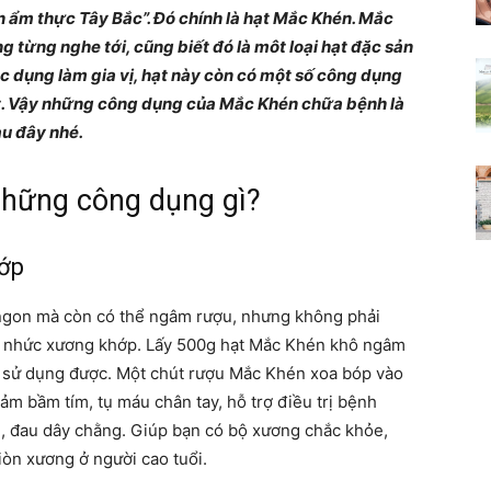
ồn ẩm thực Tây Bắc”. Đó chính là hạt Mắc Khén. Mắc
Thư
ng từng nghe tới, cũng biết đó là môt loại hạt đặc sản
c dụng làm gia vị, hạt này còn có một số công dụng
ết. Vậy những công dụng của Mắc Khén chữa bệnh là
au đây nhé.
viện
hững công dụng gì?
hớp
kiến
ngon mà còn có thể ngâm rượu, nhưng không phải
 nhức xương khớp. Lấy 500g hạt Mắc Khén khô ngâm
hể sử dụng được. Một chút rượu Mắc Khén xoa bóp vào
iảm bầm tím, tụ máu chân tay, hỗ trợ điều trị bệnh
, đau dây chằng. Giúp bạn có bộ xương chắc khỏe,
thức
òn xương ở người cao tuổi.