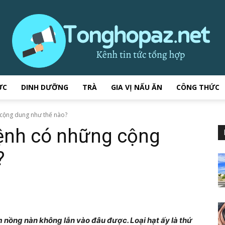
ỰC
DINH DƯỠNG
TRÀ
GIA VỊ NẤU ĂN
CÔNG THỨC
tonghopaz.net
cộng dung như thế nào?
ệnh có những cộng
?
–
ơm nồng nàn không lẫn vào đâu được. Loại hạt ấy là thứ