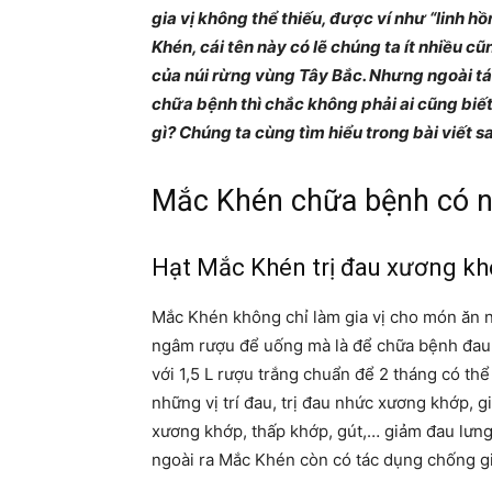
gia vị không thể thiếu, được ví như “linh h
Khén, cái tên này có lẽ chúng ta ít nhiều cũ
của núi rừng vùng Tây Bắc. Nhưng ngoài tá
chữa bệnh thì chắc không phải ai cũng bi
gì? Chúng ta cùng tìm hiểu trong bài viết s
Mắc Khén chữa bệnh có n
Hạt Mắc Khén trị đau xương k
Mắc Khén không chỉ làm gia vị cho món ăn 
ngâm rượu để uống mà là để chữa bệnh đau
với 1,5 L rượu trắng chuẩn để 2 tháng có t
những vị trí đau, trị đau nhức xương khớp, g
xương khớp, thấp khớp, gút,… giảm đau lưng
ngoài ra Mắc Khén còn có tác dụng chống gi