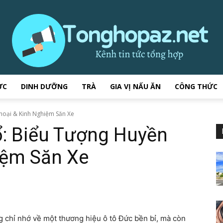
ỰC
DINH DƯỠNG
TRÀ
GIA VỊ NẤU ĂN
CÔNG THỨC
tonghopaz.net
hoại & Kinh Nghiệm Săn Xe
: Biểu Tượng Huyền
iệm Săn Xe
–
ng chỉ nhớ về một thương hiệu ô tô Đức bền bỉ, mà còn