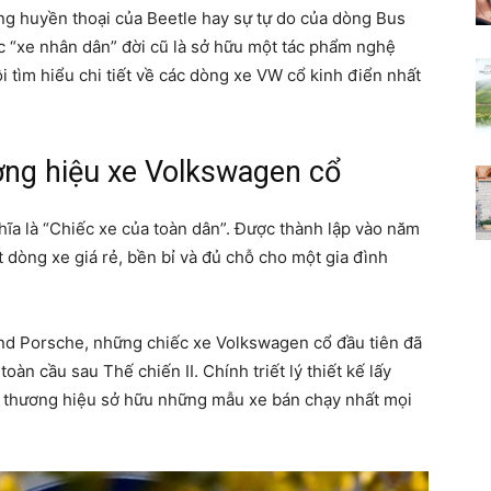
ong huyền thoại của Beetle hay sự tự do của dòng Bus
Thư
c “xe nhân dân” đời cũ là sở hữu một tác phẩm nghệ
ôi tìm hiểu chi tiết về các dòng xe VW cổ kinh điển nhất
ương hiệu xe Volkswagen cổ
viện
hĩa là “Chiếc xe của toàn dân”. Được thành lập vào năm
t dòng xe giá rẻ, bền bỉ và đủ chỗ cho một gia đình
kiến
and Porsche, những chiếc xe Volkswagen cổ đầu tiên đã
oàn cầu sau Thế chiến II. Chính triết lý thiết kế lấy
 thương hiệu sở hữu những mẫu xe bán chạy nhất mọi
thức