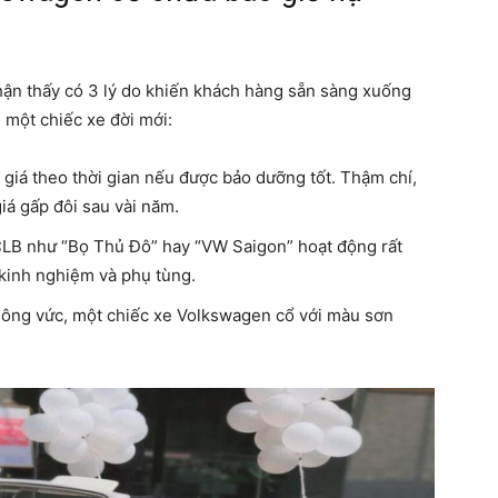
nhận thấy có 3 lý do khiến khách hàng sẵn sàng xuống
 một chiếc xe đời mới:
 giá theo thời gian nếu được bảo dưỡng tốt. Thậm chí,
iá gấp đôi sau vài năm.
CLB như “Bọ Thủ Đô” hay “VW Saigon” hoạt động rất
 kinh nghiệm và phụ tùng.
vuông vức, một chiếc xe Volkswagen cổ với màu sơn