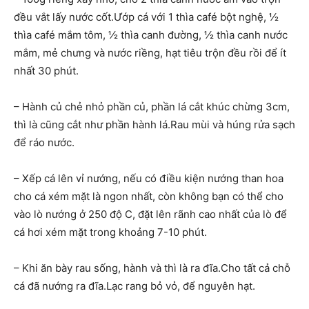
đều vắt lấy nước cốt.Ướp cá với 1 thìa café bột nghệ, ½
thìa café mắm tôm, ½ thìa canh đường, ½ thìa canh nước
mắm, mẻ chưng và nước riềng, hạt tiêu trộn đều rồi để ít
nhất 30 phút.
– Hành củ chẻ nhỏ phần củ, phần lá cắt khúc chừng 3cm,
thì là cũng cắt như phần hành lá.Rau mùi và húng rửa sạch
để ráo nước.
– Xếp cá lên vỉ nướng, nếu có điều kiện nướng than hoa
cho cá xém mặt là ngon nhất, còn không bạn có thể cho
vào lò nướng ở 250 độ C, đặt lên rãnh cao nhất của lò để
cá hơi xém mặt trong khoảng 7-10 phút.
– Khi ăn bày rau sống, hành và thì là ra đĩa.Cho tất cả chỗ
cá đã nướng ra đĩa.Lạc rang bỏ vỏ, để nguyên hạt.