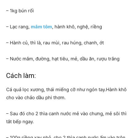
– 1kg bún rối
– Lạc rang,
mắm tôm
, hành khô, nghệ, riềng
– Hành củ, thì là, rau mùi, rau húng, chanh, ớt
– Nước mắm, đường, hạt tiêu, mẻ, dầu ăn, rượu trắng
Cách làm:
Cá quả lọc xương, thái miếng cỡ như ngón tay.Hành khô
cho vào chảo dầu phi thơm.
– Sau đó cho 2 thìa canh nước mẻ vào chưng, mẻ sôi thì
tắt bếp ngay.
– 100g riềng xay nhỏ, cho 2 thìa canh nước ấm vào trộn