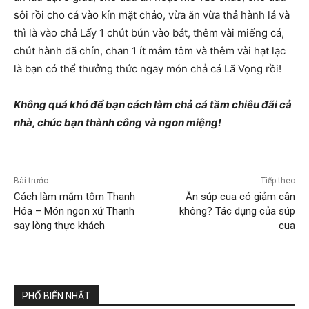
sôi rồi cho cá vào kín mặt chảo, vừa ăn vừa thả hành lá và
thì là vào chả Lấy 1 chút bún vào bát, thêm vài miếng cá,
chút hành đã chín, chan 1 ít mắm tôm và thêm vài hạt lạc
là bạn có thể thưởng thức ngay món chả cá Lã Vọng rồi!
Không quá khó để bạn cách làm chả cá tầm chiêu đãi cả
nhà, chúc bạn thành công và ngon miệng!
Bài trước
Tiếp theo
Cách làm mắm tôm Thanh
Ăn súp cua có giảm cân
Hóa – Món ngon xứ Thanh
không? Tác dụng của súp
say lòng thực khách
cua
PHỔ BIẾN NHẤT