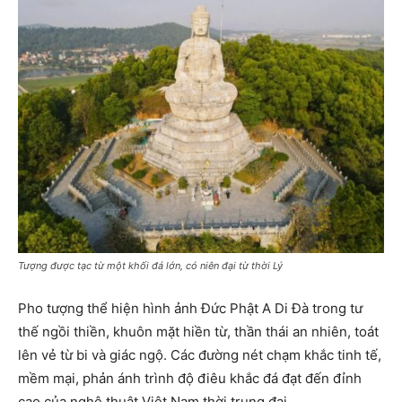
Tượng được tạc từ một khối đá lớn, có niên đại từ thời Lý
Pho tượng thể hiện hình ảnh Đức Phật A Di Đà trong tư
thế ngồi thiền, khuôn mặt hiền từ, thần thái an nhiên, toát
lên vẻ từ bi và giác ngộ. Các đường nét chạm khắc tinh tế,
mềm mại, phản ánh trình độ điêu khắc đá đạt đến đỉnh
cao của nghệ thuật Việt Nam thời trung đại.