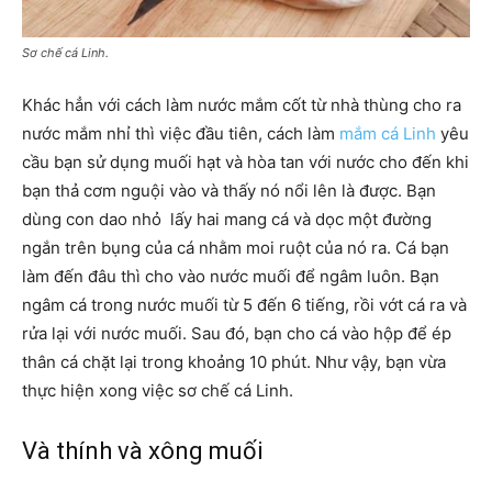
Sơ chế cá Linh.
Khác hẳn với cách làm nước mắm cốt từ nhà thùng cho ra
nước mắm nhỉ thì việc đầu tiên, cách làm
mắm cá Linh
yêu
cầu bạn sử dụng muối hạt và hòa tan với nước cho đến khi
bạn thả cơm nguội vào và thấy nó nổi lên là được. Bạn
dùng con dao nhỏ lấy hai mang cá và dọc một đường
ngắn trên bụng của cá nhằm moi ruột của nó ra. Cá bạn
làm đến đâu thì cho vào nước muối để ngâm luôn. Bạn
ngâm cá trong nước muối từ 5 đến 6 tiếng, rồi vớt cá ra và
rửa lại với nước muối. Sau đó, bạn cho cá vào hộp để ép
thân cá chặt lại trong khoảng 10 phút. Như vậy, bạn vừa
thực hiện xong việc sơ chế cá Linh.
Và thính và xông muối