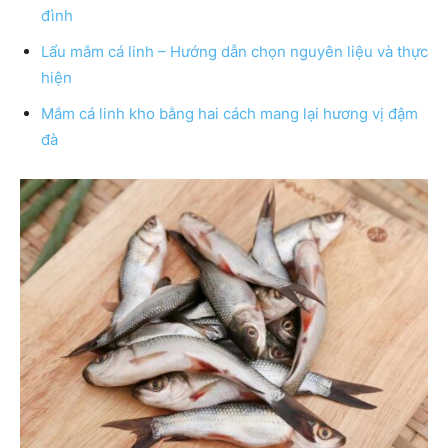
đình
Lẩu mắm cá linh – Hướng dẫn chọn nguyên liệu và thực
hiện
Mắm cá linh kho bằng hai cách mang lại hương vị đậm
đà