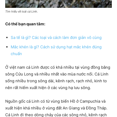
Tìm hiểu về loài cá Linh.
Có thể bạn quan tâm:
Sa tế là gì? Các loại và cách làm đơn giản vô cùng
Mắc khén là gì? Cách sử dụng hạt mắc khén đúng
chuẩn
Ở việt nam cá Linh được có khá nhiều tại vùng đồng bằng
sông Cửu Long và nhiều nhất vào mùa nước nổi. Cá Linh
sống nhiều trong sông dài, kênh rạch, rạch nhỏ, kinh to
nên rất hiếm xuất hiện ở các vùng hạ lưu sông.
Nguồn gốc cá Linh có từ vùng biển Hồ ở Campuchia và
xuất hiện khá nhiều ở vùng đất An Giang và Đồng Tháp.
Cá Linh đi theo dòng chảy của các sông nhỏ, kênh rạch