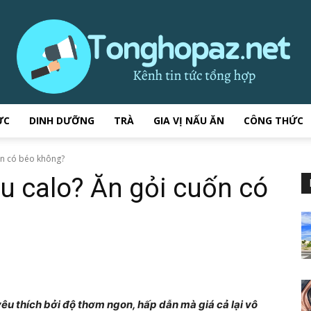
ỰC
DINH DƯỠNG
TRÀ
GIA VỊ NẤU ĂN
CÔNG THỨC
tonghopaz.net
ốn có béo không?
u calo? Ăn gỏi cuốn có
–
êu thích bởi độ thơm ngon, hấp dẫn mà giá cả lại vô