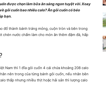
cuốn được chọn làm bữa ăn sáng ngon tuyệt vời. Xoay
Thư
về gỏi cuốn bao nhiêu calo? Ăn gỏi cuốn có béo
úp bạn.
ạo
đổ thành
bánh tráng
mỏng, cuộn tròn và bên trong
ột chén nước chấm làm cho món ăn thêm đậm đà, hấp
viện
?
kiến
Việt Nam thì 1 đĩa gỏi cuốn 4 cái chứa khoảng 208
calo
nhân nên trong của từng bánh gỏi cuốn, nếu nhân bên
calo thấp nhưng nhiều thịt hoặc hải sản thì lượng calo
thức