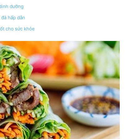
 dinh dưỡng
 đà hấp dẫn
tốt cho sức khỏe
online