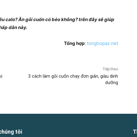
êu calo? Ăn gỏi cuốn có béo không? trên đây sẽ giúp
hấp dẫn này.
Tổng hợp
:
tonghopaz.net
Tiếp theo
vị
3 cách làm gỏi cuốn chay đơn giản, giàu dinh
dưỡng
chúng tôi
T