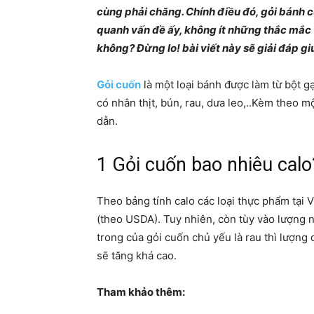
cùng phải chăng. Chính điều đó, gỏi bánh 
quanh vấn đề ấy, không ít những thắc mắc 
không? Đừng lo! bài viết này sẽ giải đáp gi
Gỏi cuốn
là một loại bánh được làm từ
bột g
có nhân
thịt
,
bún
,
rau
,
dưa leo
,..Kèm theo m
dẫn.
1 Gỏi cuốn bao nhiêu calo
Theo bảng tính calo các loại thực phẩm tại 
(theo USDA)
.
Tuy nhiên, còn tùy vào lượng 
trong của gỏi cuốn chủ yếu là rau thì lượng 
sẽ tăng khá cao.
Tham khảo thêm: