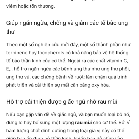
viêm hoặc tổn thương.
Giúp ngăn ngừa, chống và giảm các tế bào ung
thư
Theo một số nghiên cứu mới đây, một số thành phần như
terpinene hay tocopherols có khả năng bảo vệ hệ thống
tế bào thần kinh của cơ thể. Ngoài ra các chất
vitamin C,
E,.. hỗ trợ ngăn ngừa các bệnh ung thư như ung thư phổi,
ung thư vú, các chứng bệnh về ruột; làm chậm quá trình
phát triển và cải thiện sự mất cân bằng oxy hóa.
Hỗ trợ cải thiện được giấc ngủ nhờ rau mùi
Nếu bạn gặp vấn đề về giấc ngủ, và bạn muốn loại bỏ nó,
đừng lo hãy bổ sung một lượng
rau mùi
cho cơ thể. Bởi vì
hàm lượng chất dinh dưỡng trong loại gia vị này có thể
giúp bạn ổn định hệ thần kinh, khiến bạn dễ chìm vào