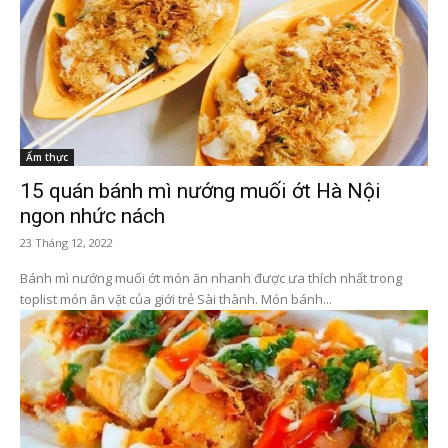
Ẩm thực
15 quán bánh mì nướng muối ớt Hà Nội
ngon nhức nách
23 Tháng 12, 2022
Bánh mì nướng muối ớt món ăn nhanh được ưa thích nhất trong
toplist món ăn vặt của giới trẻ Sài thành. Món bánh...