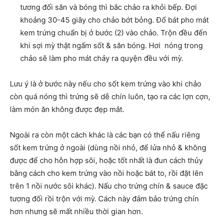
tương đối săn và bóng thì bắc chảo ra khỏi bếp. Đợi
khoảng 30-45 giây cho chảo bớt bỏng. Đổ bát pho mát
kem trứng chuẩn bị ở bước (2) vào chảo. Trộn đều đến
khi sợi mỳ thật ngấm sốt & săn bóng. Hơi nóng trong
chảo sẽ làm pho mát chảy ra quyện đều với mỳ.
Lưu ý là ở bước này nếu cho sốt kem trứng vào khi chảo
còn quá nóng thì trứng sẽ dễ chín luôn, tạo ra các lợn cợn,
làm món ăn không được đẹp mắt.
Ngoài ra còn một cách khác là các bạn có thể nấu riêng
sốt kem trứng ở ngoài (dùng nồi nhỏ, để lửa nhỏ & không
được để cho hỗn hợp sôi, hoặc tốt nhất là đun cách thủy
bằng cách cho kem trứng vào nồi hoặc bát to, rồi đặt lên
trên 1 nồi nước sôi khác). Nấu cho trứng chín & sauce đặc
tương đối rồi trộn với mỳ. Cách này đảm bảo trứng chín
hơn nhưng sẽ mất nhiều thời gian hơn.