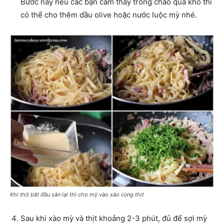
Bước này nếu các bạn cảm thấy trong chảo quá khô thì
có thể cho thêm dầu olive hoặc nước luộc mỳ nhé.
Khi thịt bắt đầu săn lại thì cho mỳ vào xào cùng thịt
Sau khi xào mỳ và thịt khoảng 2-3 phút, đủ để sợi mỳ