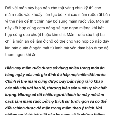
Đối với món này bạn nên xào thịt vàng chín kỹ thì cho
mắm ruốc vào khuấy liên tục bởi khi xào mắm ruốc rất bắn
vì thế nên để thịt chín hãy bổ sung mắm ruốc vào. Món ăn
này kết hợp cùng cơm nóng sẽ cực ngon miệng khi kết
hợp cùng dưa chuột hoặc kim chi. Mắm ruốc xào thịt ba
chỉ là món ăn dễ làm ở chỗ có thể cho vào hộp có nắp đậy
kín bảo quản ở ngăn mát tủ lạnh mà vẫn đảm bảo được độ
thơm ngon khi ăn.
Hiện nay mắm ruốc được sử dụng nhiều trong món ăn
hàng ngày của mỗi gia đình ở khắp mọi miền đất nước.
Chính vì thế mắm cũng được bày bán rộng rãi ở khắp
các siêu thị với bao bì, thương hiệu sản xuất uy tín chất
lượng. Nhưng có rất nhiều người thích tự mày mò làm
cách làm mắm ruốc bởi họ thích sự tươi ngon và có thể
điều chỉnh được độ mặn trong mắm theo ý thích. Với
những gợi ý từ bài viết này hy vọng sẽ là những thông